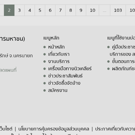
1
2
3
4
5
6
7
8
9
10
...
103
10
์การมหาชน)
เมนูหลัก
เมนูที่ใช้งานบ่
หน้าหลัก
คู่มือประชา
เกี่ยวกับเรา
บริการของ 
งครักษ์ จ.นครนายก
งานบริการ
ขั้นตอนการ
เครื่องมือทางนิวเคลียร์
ผลิตภัณฑ์ข
ลดแผนที่
ข่าวประชาสัมพันธ์
ข่าวจัดซื้อจัดจ้าง
สมัครงาน
ว็บไซต์
|
นโยบายการคุ้มครองข้อมูลส่วนบุคคล
|
ประกาศเกี่ยวกับความ