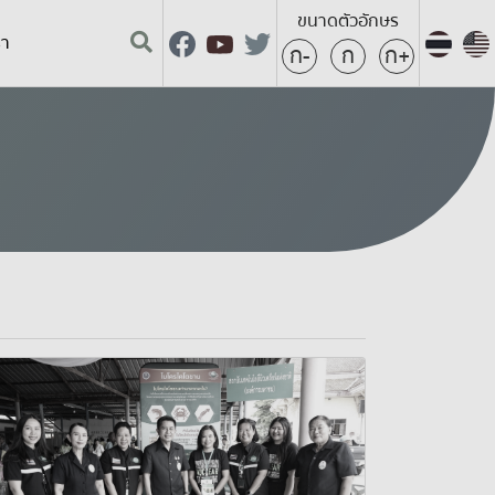
ขนาดตัวอักษร
รา
ก-
ก
ก+